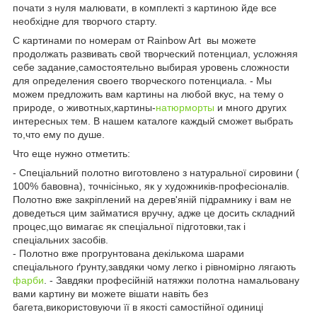
почати з нуля малювати, в комплекті з картиною йде все
необхідне для творчого старту.
C картинами по номерам от Rainbow Art вы можете
продолжать развивать свой творческий потенциал, усложняя
себе задание,самостоятельно выбирая уровень сложности
для определения своего творческого потенциала. - Мы
можем предложить вам картины на любой вкус, на тему о
природе, о животных,картины-
натюрморты
и много других
интересных тем. В нашем каталоге каждый сможет выбрать
то,что ему по душе.
Что еще нужно отметить:
- Спеціальний полотно виготовлено з натуральної сировини (
100% бавовна), точнісінько, як у художників-професіоналів.
Полотно вже закріплений на дерев'яній підрамнику і вам не
доведеться цим займатися вручну, адже це досить складний
процес,що вимагає як спеціальної підготовки,так і
спеціальних засобів.
- Полотно вже прогрунтована декількома шарами
спеціального ґрунту,завдяки чому легко і рівномірно лягають
фарби
. - Завдяки професійній натяжки полотна намальовану
вами картину ви можете вішати навіть без
багета,використовуючи її в якості самостійної одиниці