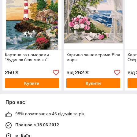
Картина за номерами.
Картина за номерами Біля
Карт
"Будинок біля маяка"
моря
Озер
250
262
₴
від
₴
від
Купити
Купити
Про нас
98% позитивних з 46 відгуків за рік
Працює з 15.06.2012
м. Київ