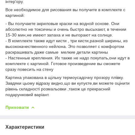
інтер'єру.
Все необходимое для рисования вы получите в комплекте с
картиной:
- Вы получаете акриловые краски на водной основе. Они
абсолютно не токсичны и очень быстро высыхают, в течении
15-30 мин,не имеют запаха и не выгорают на солнце.
- В комплекте также идут кисти , три кисти,разной ширины, из
высококачественного нейлона. Это позволяет с комфортом
раскрашивать даже самые мелкие детали картины
- Настенные крепления. Их также не надо покупать,они идут в
комплекте с картиной. Готовое произведение вы сможете
сразу повесить на стену
Картина упакована в щільну термоусадочну прозору плівку.
Завдяки цьому відразу видно,що ви купуєте,ви можете оцінити
рівень складності розмальовки ,також це прекрасний
подарунковий варіант.
Приховати
Характеристики