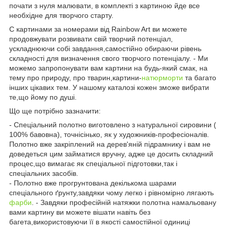
почати з нуля малювати, в комплекті з картиною йде все
необхідне для творчого старту.
C картинами за номерами від Rainbow Art ви можете
продовжувати розвивати свій творчий потенціал,
ускладнюючи собі завдання,самостійно обираючи рівень
складності для визначення свого творчого потенціалу. - Ми
можемо запропонувати вам картини на будь-який смак, на
тему про природу, про тварин,картини-
натюрморти
та багато
інших цікавих тем. У нашому каталозі кожен зможе вибрати
те,що йому по душі.
Що ще потрібно зазначити:
- Спеціальний полотно виготовлено з натуральної сировини (
100% бавовна), точнісінько, як у художників-професіоналів.
Полотно вже закріплений на дерев'яній підрамнику і вам не
доведеться цим займатися вручну, адже це досить складний
процес,що вимагає як спеціальної підготовки,так і
спеціальних засобів.
- Полотно вже прогрунтована декількома шарами
спеціального ґрунту,завдяки чому легко і рівномірно лягають
фарби
. - Завдяки професійній натяжки полотна намальовану
вами картину ви можете вішати навіть без
багета,використовуючи її в якості самостійної одиниці