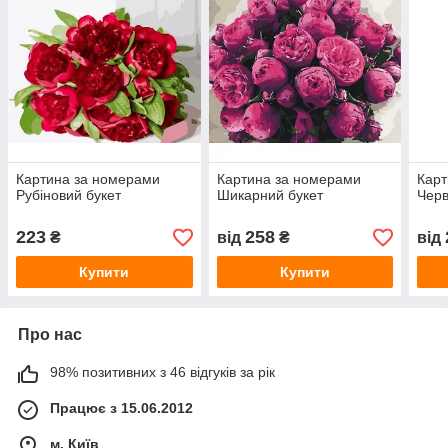
Картина за номерами
Картина за номерами
Карт
Рубіновий букет
Шикарний букет
Черв
223
258
₴
від
₴
від
Купити
Купити
Про нас
98% позитивних з 46 відгуків за рік
Працює з 15.06.2012
м. Київ