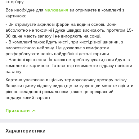
інтер'єру.
Все необхідне для
малювання
ви отримаєте в комплекті з
картиною:
- Ви отримуєте акрилові фарби на водній основі. Вони
абсолютно не токсичні і дуже швидко висихають, протягом 15-
30 хв,не мають запаху і не вигоряють на сонці.
- В комплекті також йдуть кисті , три кисті,різної ширини, з
високоякісного нейлону. Це дозволяє з комфортом
розфарбовувати навіть найдрібніші деталі картини
- Настінні кріплення. Їх також не треба купувати,вони йдуть в
комплекті з картиною. Готове твір ви зможете відразу повісити
на стіну
Картина упакована в щільну термоусадочну прозору плівку.
Завдяки цьому відразу видно,що ви купуєте,ви можете оцінити
рівень складності розмальовки ,також це прекрасний
подарунковий варіант.
Приховати
Характеристики