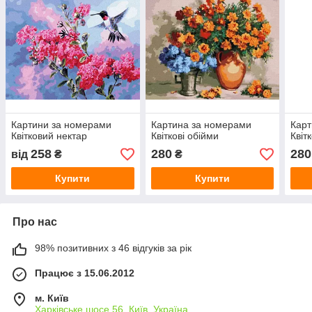
Картини за номерами
Картина за номерами
Карт
Квітковий нектар
Квіткові обійми
Квіт
258
280
280
від
₴
₴
Купити
Купити
Про нас
98% позитивних з 46 відгуків за рік
Працює з 15.06.2012
м. Київ
Харківське шосе 56, Київ, Україна