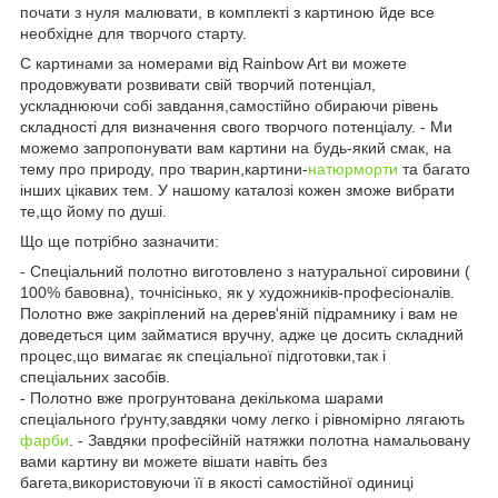
почати з нуля малювати, в комплекті з картиною йде все
необхідне для творчого старту.
C картинами за номерами від Rainbow Art ви можете
продовжувати розвивати свій творчий потенціал,
ускладнюючи собі завдання,самостійно обираючи рівень
складності для визначення свого творчого потенціалу. - Ми
можемо запропонувати вам картини на будь-який смак, на
тему про природу, про тварин,картини-
натюрморти
та багато
інших цікавих тем. У нашому каталозі кожен зможе вибрати
те,що йому по душі.
Що ще потрібно зазначити:
- Спеціальний полотно виготовлено з натуральної сировини (
100% бавовна), точнісінько, як у художників-професіоналів.
Полотно вже закріплений на дерев'яній підрамнику і вам не
доведеться цим займатися вручну, адже це досить складний
процес,що вимагає як спеціальної підготовки,так і
спеціальних засобів.
- Полотно вже прогрунтована декількома шарами
спеціального ґрунту,завдяки чому легко і рівномірно лягають
фарби
. - Завдяки професійній натяжки полотна намальовану
вами картину ви можете вішати навіть без
багета,використовуючи її в якості самостійної одиниці