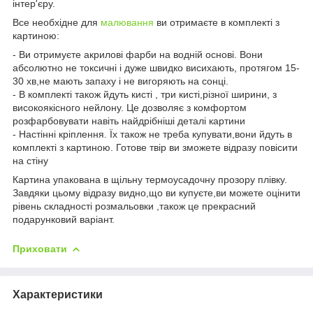
інтер'єру.
Все необхідне для
малювання
ви отримаєте в комплекті з
картиною:
- Ви отримуєте акрилові фарби на водній основі. Вони
абсолютно не токсичні і дуже швидко висихають, протягом 15-
30 хв,не мають запаху і не вигоряють на сонці.
- В комплекті також йдуть кисті , три кисті,різної ширини, з
високоякісного нейлону. Це дозволяє з комфортом
розфарбовувати навіть найдрібніші деталі картини
- Настінні кріплення. Їх також не треба купувати,вони йдуть в
комплекті з картиною. Готове твір ви зможете відразу повісити
на стіну
Картина упакована в щільну термоусадочну прозору плівку.
Завдяки цьому відразу видно,що ви купуєте,ви можете оцінити
рівень складності розмальовки ,також це прекрасний
подарунковий варіант.
Приховати
Характеристики