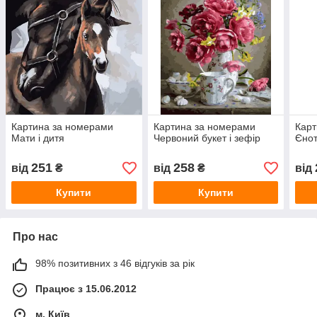
Картина за номерами
Картина за номерами
Карт
Мати і дитя
Червоний букет і зефір
Єнот
251
258
від
₴
від
₴
від
Купити
Купити
Про нас
98% позитивних з 46 відгуків за рік
Працює з 15.06.2012
м. Київ