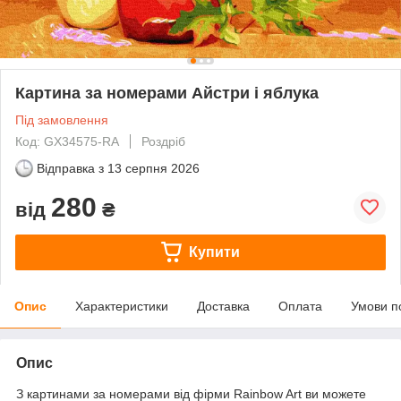
Картина за номерами Айстри і яблука
Під замовлення
Код: GX34575-RA
Роздріб
Відправка з
13 серпня 2026
280
від
₴
Купити
Опис
Характеристики
Доставка
Оплата
Умови п
Опис
З картинами за номерами від фірми Rainbow Art ви можете