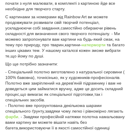
почати з нуля малювати, в комплекті з картиною йде все
необхідне для творчого старту.
C картинами за номерами від Rainbow Art ви можете
продовжувати розвивати свій творчий потенціал,
ускладнюючи собі завдання,самостійно обираючи рівень
складності для визначення свого творчого потенціалу. - Ми
можемо запропонувати вам картини на будь-який смак, на
тему про природу, про тварин,картини-
натюрморти
та багато
інших цікавих тем. У нашому каталозі кожен зможе вибрати
те,що йому по душі.
Що ще потрібно зазначити:
- Спеціальний полотно виготовлено з натуральної сировини (
100% бавовна), точнісінько, як у художників-професіоналів.
Полотно вже закріплений на дерев'яній підрамнику і вам не
доведеться цим займатися вручну, адже це досить складний
процес,що вимагає як спеціальної підготовки,так і
спеціальних засобів.
- Полотно вже прогрунтована декількома шарами
спеціального ґрунту,завдяки чому легко і рівномірно лягають
фарби
. - Завдяки професійній натяжки полотна намальовану
вами картину ви можете вішати навіть без
багета,використовуючи її в якості самостійної одиниці