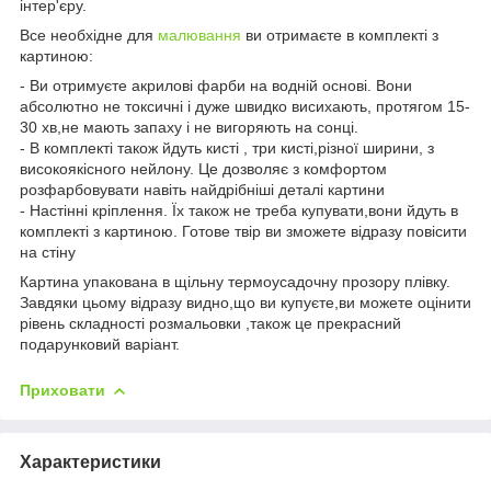
інтер'єру.
Все необхідне для
малювання
ви отримаєте в комплекті з
картиною:
- Ви отримуєте акрилові фарби на водній основі. Вони
абсолютно не токсичні і дуже швидко висихають, протягом 15-
30 хв,не мають запаху і не вигоряють на сонці.
- В комплекті також йдуть кисті , три кисті,різної ширини, з
високоякісного нейлону. Це дозволяє з комфортом
розфарбовувати навіть найдрібніші деталі картини
- Настінні кріплення. Їх також не треба купувати,вони йдуть в
комплекті з картиною. Готове твір ви зможете відразу повісити
на стіну
Картина упакована в щільну термоусадочну прозору плівку.
Завдяки цьому відразу видно,що ви купуєте,ви можете оцінити
рівень складності розмальовки ,також це прекрасний
подарунковий варіант.
Приховати
Характеристики