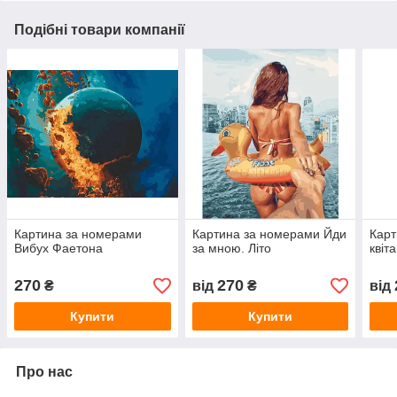
Подібні товари компанії
Картина за номерами
Картина за номерами Йди
Карт
Вибух Фаетона
за мною. Літо
квіт
270
270
₴
від
₴
від
Купити
Купити
Про нас