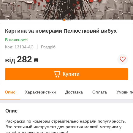
Картина за номерами Пелюстковий вибух
В наявності
Код: 13104-AC
Роздріб
282
від
₴
Купити
Опис
Характеристики
Доставка
Оплата
Умови п
Опис
Раскраски по номерам стремительно набрали популярность.
Это отличный инструмент для развития мелкой моторики у
детей и творческого мышления/