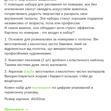
С помощью набора для рисования по номерам, все без
исключения смогут овладеть искусством живописи,
почувствовать радость творчества и раскрыть свои
внутренние таланты. Эти наборы станут хорошим подарком
независимо от возраста, пола или профессии.
И самое важное, они обладают анти-стресс эффектом.
Картина по номерам - что входит в набор?
1. Основою для розмальовок за номерами є полотно. Він
виготовлений з екологічно чистої бавовни, який не
відрізняється від полотна, що використовується
професійними художниками;
2. Комплект пензликів (2 шт) зроблені з еластичного нейлону.
Такими кистями дуже легко малювати;
3. Акрилові
фарби
виготовлені з екологічно чистих матеріалів.
Використовуються яскраві і барвисті кольори, стійкі до
вицвітання;
Кожен набір для
малювання
по цифрам упакований в
герметичну упаковку.
Розмір картини: 40х50см.
Приховати