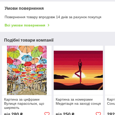
Умови повернення
Повернення товару впродовж 14 днів за рахунок покупця
Всі умови повернення
Подібні товари компанії
Картина за цифрами
Картина за номерами
Карт
Вулиця парасольок, що
Медитація на заході сонця
Сонц
ширяють
280
250
282
від
₴
від
₴