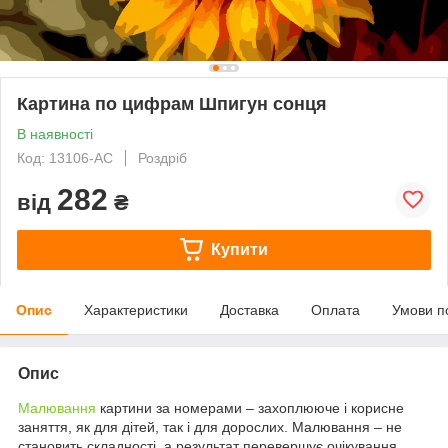
Картина по цифрам Шпигун сонця
В наявності
Код: 13106-AC
Роздріб
282
від
₴
Купити
Опис
Характеристики
Доставка
Оплата
Умови п
Опис
Малювання
картини за номерами – захоплююче і корисне
заняття, як для дітей, так і для дорослих. Малювання – не
становить складності, а результат перевершує очікування.