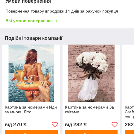
Умови повернення
Повернення товару впродовж 14 днів за рахунок покупця
Всі умови повернення
Подібні товари компанії
Картина за номерами Йди
Картина за номерами За
Карт
за мною. Літо
квітами
Craf
сон
270
282
282
від
₴
від
₴