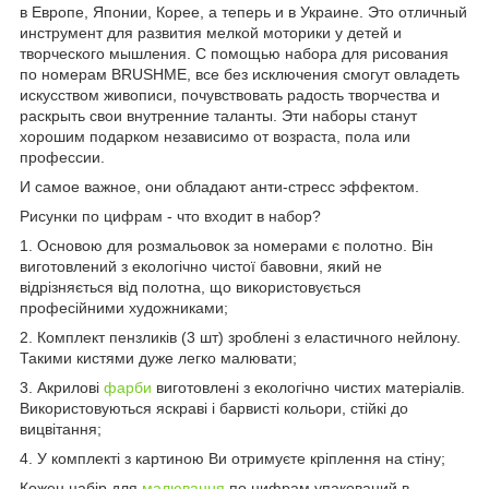
в Европе, Японии, Корее, а теперь и в Украине. Это отличный
инструмент для развития мелкой моторики у детей и
творческого мышления. С помощью набора для рисования
по номерам BRUSHME, все без исключения смогут овладеть
искусством живописи, почувствовать радость творчества и
раскрыть свои внутренние таланты. Эти наборы станут
хорошим подарком независимо от возраста, пола или
профессии.
И самое важное, они обладают анти-стресс эффектом.
Рисунки по цифрам - что входит в набор?
1. Основою для розмальовок за номерами є полотно. Він
виготовлений з екологічно чистої бавовни, який не
відрізняється від полотна, що використовується
професійними художниками;
2. Комплект пензликів (3 шт) зроблені з еластичного нейлону.
Такими кистями дуже легко малювати;
3. Акрилові
фарби
виготовлені з екологічно чистих матеріалів.
Використовуються яскраві і барвисті кольори, стійкі до
вицвітання;
4. У комплекті з картиною Ви отримуєте кріплення на стіну;
Кожен набір для
малювання
по цифрам упакований в