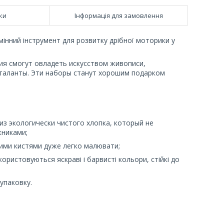
ки
Інформація для замовлення
інний інструмент для розвитку дрібної моторики у
ия смогут овладеть искусством живописи,
 таланты. Эти наборы станут хорошим подарком
из экологически чистого хлопка, который не
жниками;
акими кистями дуже легко малювати;
ористовуються яскраві і барвисті кольори, стійкі до
упаковку.