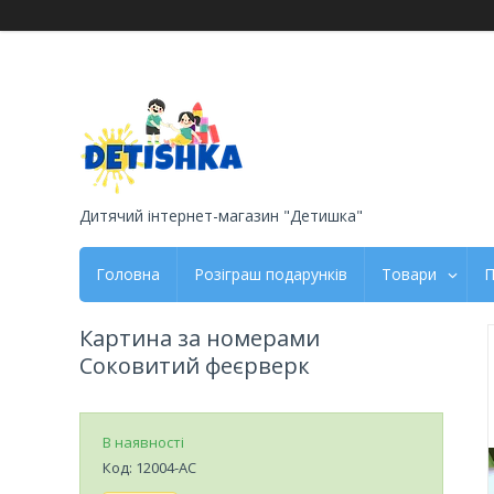
Дитячий інтернет-магазин "Детишка"
Головна
Розіграш подарунків
Товари
П
Картина за номерами
Соковитий феєрверк
В наявності
Код:
12004-AC