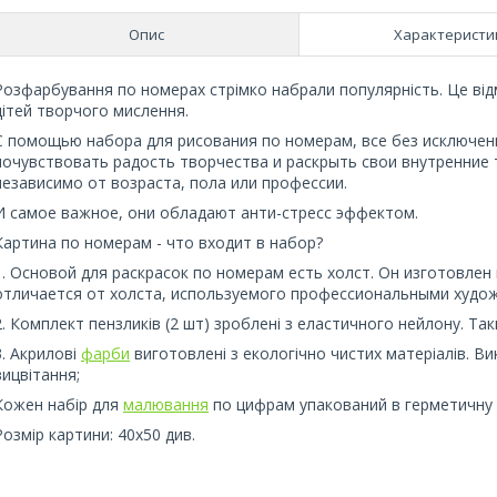
Опис
Характеристи
Розфарбування по номерах стрімко набрали популярність. Це відм
дітей творчого мислення.
С помощью набора для рисования по номерам, все без исключен
почувствовать радость творчества и раскрыть свои внутренние
независимо от возраста, пола или профессии.
И самое важное, они обладают анти-стресс эффектом.
Картина по номерам - что входит в набор?
1. Основой для раскрасок по номерам есть холст. Он изготовлен 
отличается от холста, используемого профессиональными худо
2. Комплект пензликів (2 шт) зроблені з еластичного нейлону. Т
3. Акрилові
фарби
виготовлені з екологічно чистих матеріалів. Вик
вицвітання;
Кожен набір для
малювання
по цифрам упакований в герметичну 
Розмір картини: 40х50 див.