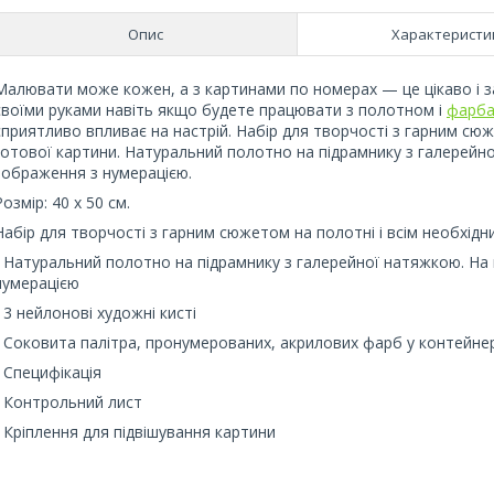
Опис
Характеристи
Малювати може кожен, а з картинами по номерах — це цікаво і 
своїми руками навіть якщо будете працювати з полотном і
фарб
сприятливо впливає на настрій. Набір для творчості з гарним сюж
готової картини. Натуральний полотно на підрамнику з галерейно
зображення з нумерацією.
Розмір: 40 х 50 см.
Набір для творчості з гарним сюжетом на полотні і всім необхідн
- Натуральний полотно на підрамнику з галерейної натяжкою. На 
нумерацією
- 3 нейлонові художні кисті
- Соковита палітра, пронумерованих, акрилових фарб у контейне
- Специфікація
- Контрольний лист
- Кріплення для підвішування картини