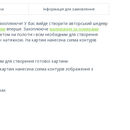
ки
Інформація для замовлення
захоплююче! У Вас вийде створити авторський шедевр
ами
вперше. Захоплююче
малювання за номерами
етом на полотні і всім необхідним для створення
ї натяжкою. На картині нанесена схема контурів
им для створення готової картини:
картині нанесена схема контурів зображення з
рах