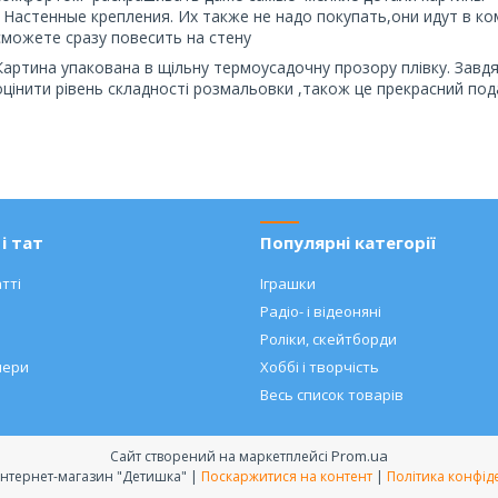
- Настенные крепления. Их также не надо покупать,они идут в к
сможете сразу повесить на стену
Картина упакована в щільну термоусадочну прозору плівку. Завд
оцінити рівень складності розмальовки ,також це прекрасний под
і тат
Популярні категорії
тті
Іграшки
Радіо- і відеоняні
Роліки, скейтборди
нери
Хоббі і творчість
Весь список товарів
Prom.ua
Сайт створений на маркетплейсі
Дитячий інтернет-магазин "Детишка" |
Поскаржитися на контент
|
Політика конфід