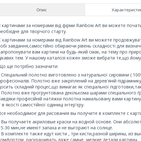
Опис
Характеристи
З картинами за номерами від фірми Rainbow Art ви можете почати
необхідне для творчого старту.
C картинами за номерами від Rainbow Art ви можете продовжува
собі завдання,самостійно обираючи рівень складності для визна
запропонувати вам картини на будь-який смак, на тему про приро
цікавих тем. У нашому каталозі кожен зможе вибрати те,що йому 
Що ще потрібно зазначити:
- Спеціальний полотно виготовлено з натуральної сировини ( 100%
професіоналів. Полотно вже закріплений на дерев'яній підрамник
досить складний процес,що вимагає як спеціальної підготовки,так 
- Полотно вже прогрунтована декількома шарами спеціального ґр
Завдяки професійній натяжки полотна намальовану вами картину
її в якості самостійної одиниці інтер'єру.
Все необходимое для рисования вы получите в комплекте с кар
- Вы получаете акриловые краски на водной основе. Они абсолю
15-30 мин,не имеют запаха и не выгорают на солнце.
- В комплекте также идут кисти , три кисти,разной ширины, из в
комфортом раскрашивать даже самые мелкие детали картины