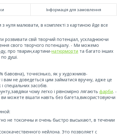
ки
Інформація для замовлення
 з нуля малювати, в комплекті з картиною йде все
ти розвивати свій творчий потенціал, ускладнюючи
чення свого творчого потенціалу. - Ми можемо
ду, про тварин,картини-
натюрморти
та багато інших
по душі.
 бавовна), точнісінько, як у художників-
у і вам не доведеться цим займатися вручну, адже це
і спеціальних засобів.
унту,завдяки чому легко і рівномірно лягають
фарби
. -
 ви можете вішати навіть без багета,використовуючи
тиной:
тно не токсичны и очень быстро высыхают, в течении
ысококачественного нейлона. Это позволяет с