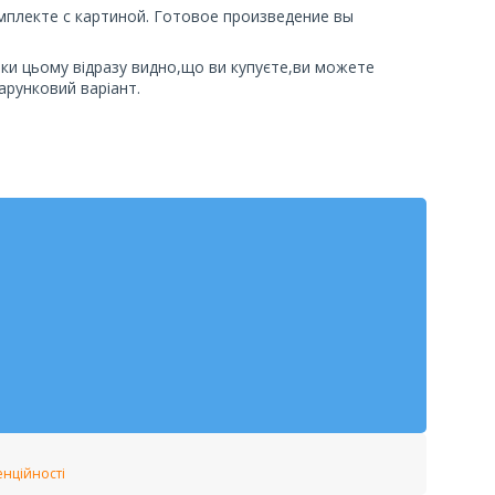
омплекте с картиной. Готовое произведение вы
яки цьому відразу видно,що ви купуєте,ви можете
арунковий варіант.
енційності