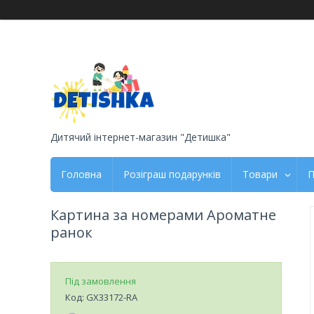
Дитячий інтернет-магазин "Детишка"
Головна
Розіграш подарунків
Товари
П
Картина за номерами Ароматне
ранок
Під замовлення
Код:
GX33172-RA