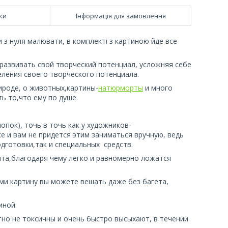
ки
Інформація для замовлення
 з нуля малювати, в комплекті з картиною йде все
развивать свой творческий потенциал, усложняя себе
ления своего творческого потенциала.
ироде, о животных,картины-
натюрморты
и много
ь то,что ему по душе.
опок), точь в точь как у художников-
 и вам не придется этим заниматься вручную, ведь
дготовки,так и специальных средств.
нта,благодаря чему легко и равномерно ложатся
ми картину вы можете вешать даже без багета,
тиной:
тно не токсичны и очень быстро высыхают, в течении