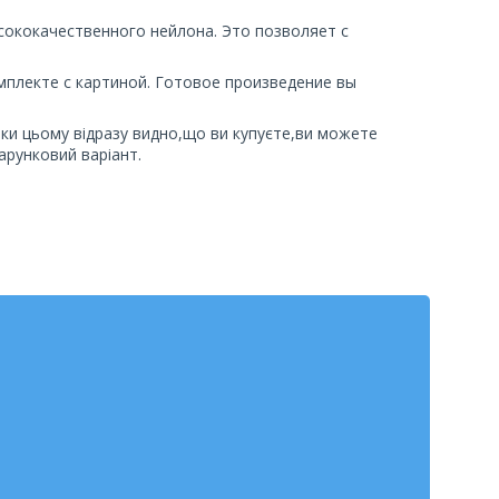
ысококачественного нейлона. Это позволяет с
омплекте с картиной. Готовое произведение вы
яки цьому відразу видно,що ви купуєте,ви можете
арунковий варіант.