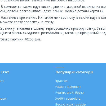
15-30 мин,не имеют запаха и не выгорают на солнце.
- В комплекте также идут кисти , две кисти,разной ширины, из в
комфортом раскрашивать даже самые мелкие детали картины.
- Настенные крепления. Их также не надо покупать,они идут в к
сможете сразу повесить на стену.
Картина упакована в щільну термоусадочну прозору плівку. Завд
оцінити рівень складності розмальовки ,також це прекрасний под
Розмір картини 40х50 див.
і тат
Популярні категорії
тті
Іграшки
Радіо- і відеоняні
Роліки, скейтборди
нери
Хоббі і творчість
Весь список товарів