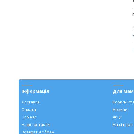
Інформація
Для мам 
Доставка
Корисні ста
Оплата
Новини
Про нас
Акції
Наші контакти
Наші парт
Возврат и обмен