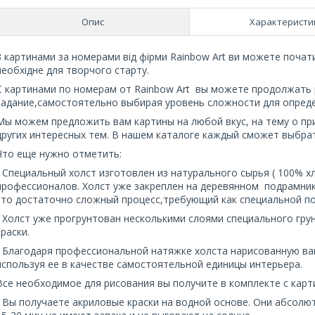
Опис
Характеристи
З картинами за номерами від фірми Rainbow Art ви можете почати
необхідне для творчого старту.
С картинами по номерам от Rainbow Art вы можете продолжать 
задание,самостоятельно выбирая уровень сложности для опреде
Мы можем предложить вам картины на любой вкус, на тему о пр
других интересных тем. В нашем каталоге каждый сможет выбрат
Что еще нужно отметить:
- Специальный холст изготовлен из натурального сырья ( 100% хл
профессионалов. Холст уже закреплен на деревянном подрамнике
это достаточно сложный процесс,требующий как специальной по
- Холст уже прогрунтован несколькими слоями специального гру
краски.
- Благодаря профессиональной натяжке холста нарисованную ва
используя ее в качестве самостоятельной единицы интерьера.
Все необходимое для рисования вы получите в комплекте с кар
- Вы получаете акриловые краски на водной основе. Они абсолю