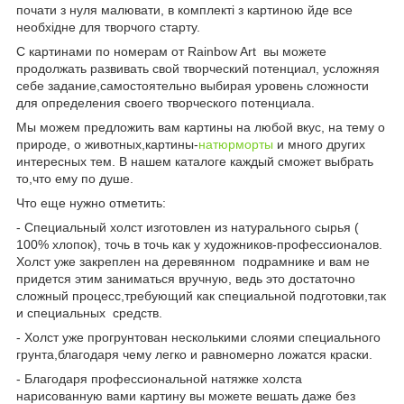
почати з нуля малювати, в комплекті з картиною йде все
необхідне для творчого старту.
С картинами по номерам от Rainbow Art вы можете
продолжать развивать свой творческий потенциал, усложняя
себе задание,самостоятельно выбирая уровень сложности
для определения своего творческого потенциала.
Мы можем предложить вам картины на любой вкус, на тему о
природе, о животных,картины-
натюрморты
и много других
интересных тем. В нашем каталоге каждый сможет выбрать
то,что ему по душе.
Что еще нужно отметить:
- Специальный холст изготовлен из натурального сырья (
100% хлопок), точь в точь как у художников-профессионалов.
Холст уже закреплен на деревянном подрамнике и вам не
придется этим заниматься вручную, ведь это достаточно
сложный процесс,требующий как специальной подготовки,так
и специальных средств.
- Холст уже прогрунтован несколькими слоями специального
грунта,благодаря чему легко и равномерно ложатся краски.
- Благодаря профессиональной натяжке холста
нарисованную вами картину вы можете вешать даже без