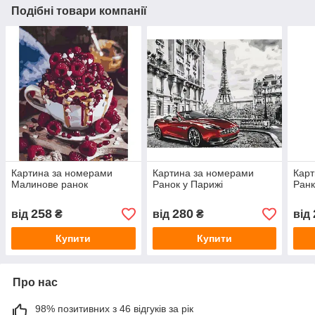
Подібні товари компанії
Картина за номерами
Картина за номерами
Карт
Малинове ранок
Ранок у Парижі
Ранк
258
280
від
₴
від
₴
від
Купити
Купити
Про нас
98% позитивних з 46 відгуків за рік