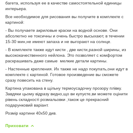
багета, используя ее в качестве самостоятельной единицы
интерьера.
Все необходимое для рисования вы получите в комплекте с
картиной:
- Вы получаете акриловые краски на водной основе. Они
абсолютно не токсичны и очень быстро высыхают, в течении
15-30 мин,не имеют запаха и не выгорают на солнце.
- В комплекте также идут кисти , две кисти,разной ширины, из
высококачественного нейлона. Это позволяет с комфортом
раскрашивать даже самые мелкие детали картины.
- Настенные крепления. Их также не надо покупать,они идут в
комплекте с картиной. Готовое произведение вы сможете
сразу повесить на стену.
Картина упакована в щільну термоусадочну прозору плівку.
Завдяки цьому відразу видно,що ви купуєте,ви можете оцінити
рівень складності розмальовки ,також це прекрасний
подарунковий варіант.
Розмір картини 40х50 див.
Приховати