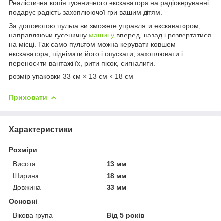
Реалістична копія гусеничного екскаватора на радіокеруванні
подарує радість захоплюючої гри вашим дітям.
За допомогою пульта ви зможете управляти екскаватором,
направляючи гусеничну
машину
вперед, назад і розвертатися
на місці. Так само пультом можна керувати ковшем
екскаватора, піднімати його і опускати, захоплювати і
переносити вантажі їх, рити пісок, сигналити.
розмір упаковки 33 см × 13 см × 18 см
Приховати
Характеристики
Розміри
Висота
13 мм
Ширина
18 мм
Довжина
33 мм
Основні
Вікова група
Від 5 років