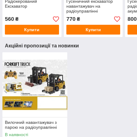
Радіокерований
Гусеничний екскаватор
Гусе
Екскаватор
навантажувач на
раді
радіоуправлінні
акум
560
770
800
₴
₴
Купити
Купити
Акційні пропозиції та новинки
Вилочний навантажувач з
парою на радіоуправлінні
В наявності