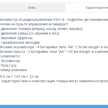
Опис
Характеристи
Экскаватор на радиоуправлении 9201 А– подробно детализирова
Кнопки на пульте управления активируют:
- движение техники (вперед, назад, влево, вправо);
- движение ковша (со звуками и без);
- звуковые эффекты;
- танцевальные мелодии.
Питание экскаватора - 4 батарейки типа "АА" 1.5V (не входят в ко
Питание пульта - 2 батарейки типа "АА" 1.5V (не входят в комплек
В комплекте:
- Экскаватор;
- Пульт р/у.
Размер упаковки:
45.5 см × 14.5 см × 22 см
* Характеристики и комплектация товара могут изменяться про