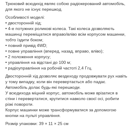
Трюковий всюдихід являє собою радіокерований автомобіль,
для якого не існує перешкод.
Особливості моделі:
• двосторонній хід;
• 4-е потужних роликові колеса. Такі колеса дозволяють
машинці переміщатися вправо/вліво всім корпусом машинки,
тобто їздити боком;
• повний привід 4WD;
• повне управління (вперед, назад, вправо, вліво);
• 2 положення корпусу;
• управління на відстані до 100 м;
• радіоуправління на робочій частоті 2,4 Ггц.
Двосторонній хід дозволяє вездеходу продовжувати рух навіть
у тому випадку, коли він перевертається або падає.
Автомобіль долає будь-які перешкоди.
У всюдихода міцний корпус, автомобіль може врізатися в
стіни і перевертатися, крутитися навколо своєї осі, робити
різкі повороти.
Корпус машинки може трансформуватися за допомогою
кнопки на пульті управління.
Розмір упаковки: 39 × 11 × 25 см