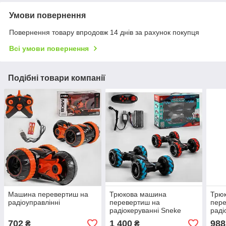
Умови повернення
Повернення товару впродовж 14 днів за рахунок покупця
Всі умови повернення
Подібні товари компанії
Машина перевертиш на
Трюкова машина
Трю
радіоуправлінні
перевертиш на
пер
радіокеруванні Sneke
раді
Speed
702
1 400
988
₴
₴