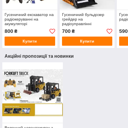
Гусеничний екскаватор на
Гусеничний бульдозер
Гусе
радіокеруванні на
грейдер на
раді
акумуляторі
радіоуправлінні
800
700
590
₴
₴
Купити
Купити
Акційні пропозиції та новинки
Вилочний навантажувач з