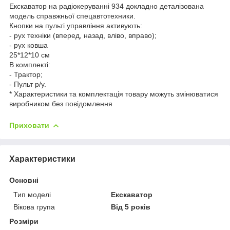
Екскаватор на радіокеруванні 934 докладно деталізована
модель справжньої спецавтотехники.
Кнопки на пульті управління активують:
- рух техніки (вперед, назад, вліво, вправо);
- рух ковша
25*12*10 см
В комплекті:
- Трактор;
- Пульт р/у.
* Характеристики та комплектація товару можуть змінюватися
виробником без повідомлення
Приховати
Характеристики
Основні
Тип моделі
Екскаватор
Вікова група
Від 5 років
Розміри