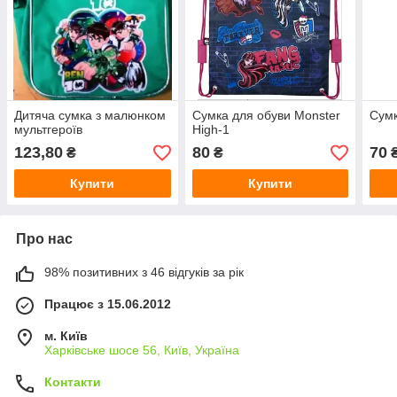
Дитяча сумка з малюнком
Сумка для обуви Monster
Сумк
мультгероїв
High-1
123,80
80
70
₴
₴
Купити
Купити
Про нас
98% позитивних з 46 відгуків за рік
Працює з 15.06.2012
м. Київ
Харківське шосе 56, Київ, Україна
Контакти