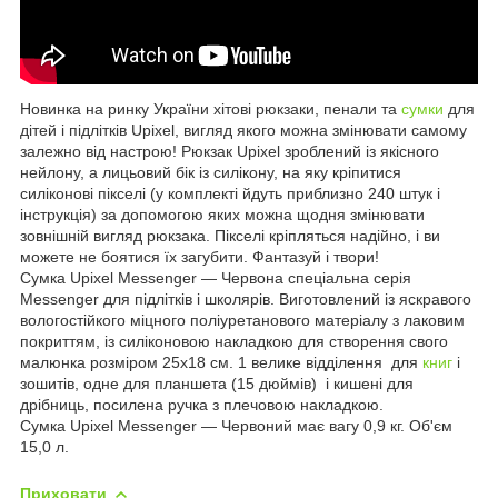
Новинка на ринку України хітові рюкзаки, пенали та
сумки
для
дітей і підлітків Upixel, вигляд якого можна змінювати самому
залежно від настрою! Рюкзак Upixel зроблений із якісного
нейлону, а лицьовий бік із силікону, на яку кріпитися
силіконові пікселі (у комплекті йдуть приблизно 240 штук і
інструкція) за допомогою яких можна щодня змінювати
зовнішній вигляд рюкзака. Пікселі кріпляться надійно, і ви
можете не боятися їх загубити. Фантазуй і твори!
Сумка Upixel Messenger — Червона спеціальна серія
Messenger для підлітків і школярів. Виготовлений із яскравого
вологостійкого міцного поліуретанового матеріалу з лаковим
покриттям, із силіконовою накладкою для створення свого
малюнка розміром 25х18 см. 1 велике відділення для
книг
і
зошитів, одне для планшета (15 дюймів) і кишені для
дрібниць, посилена ручка з плечовою накладкою.
Сумка Upixel Messenger — Червоний має вагу 0,9 кг. Об'єм
15,0 л.
Приховати