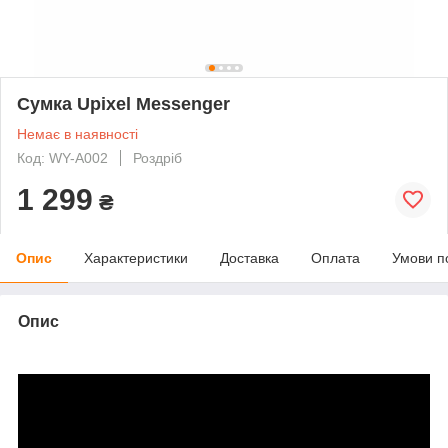
Сумка Upixel Messenger
Немає в наявності
Код: WY-A002
Роздріб
1 299
₴
Опис
Характеристики
Доставка
Оплата
Умови п
Опис