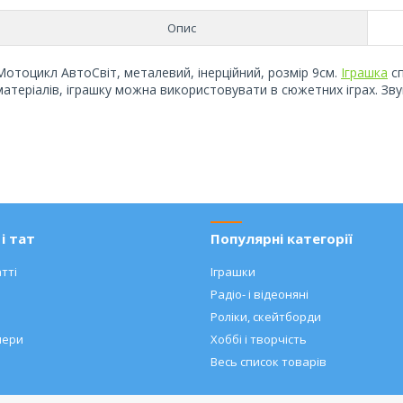
Опис
Мотоцикл АвтоСвіт, металевий, інерційний, розмір 9см.
Іграшка
сп
матеріалів, іграшку можна використовувати в сюжетних іграх. Звук
і тат
Популярні категорії
тті
Іграшки
Радіо- і відеоняні
Роліки, скейтборди
нери
Хоббі і творчість
Весь список товарів