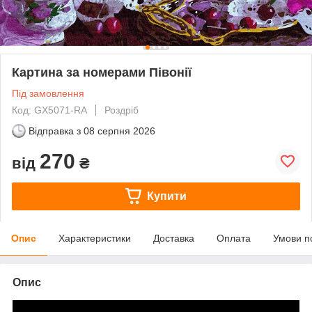
Картина за номерами Півонії
Під замовлення
Код: GX5071-RA
Роздріб
Відправка з
08 серпня 2026
270
від
₴
Купити
Опис
Характеристики
Доставка
Оплата
Умови п
Опис