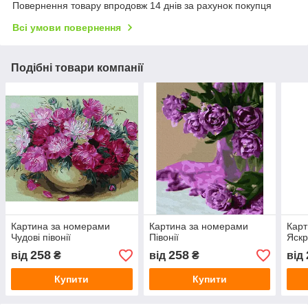
Повернення товару впродовж 14 днів за рахунок покупця
Всі умови повернення
Подібні товари компанії
Картина за номерами
Картина за номерами
Карт
Чудові півонії
Півонії
Яскр
258
258
від
₴
від
₴
від
Купити
Купити