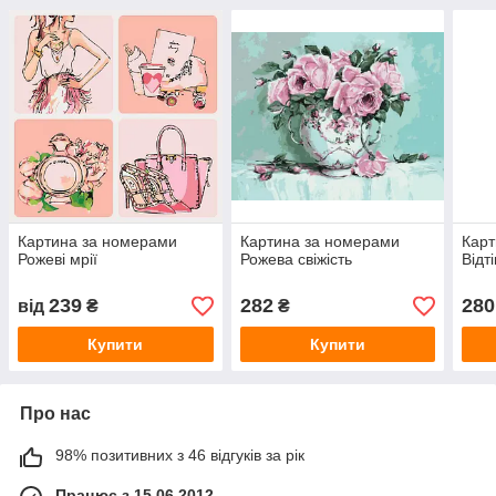
Картина за номерами
Картина за номерами
Карт
Рожеві мрії
Рожева свіжість
Відт
239
282
280
від
₴
₴
Купити
Купити
Про нас
98% позитивних з 46 відгуків за рік
Працює з 15.06.2012