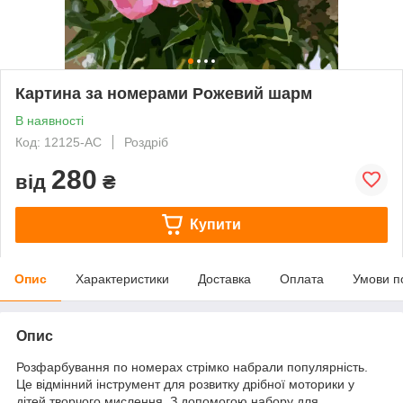
Картина за номерами Рожевий шарм
В наявності
Код: 12125-AC
Роздріб
280
від
₴
Купити
Опис
Характеристики
Доставка
Оплата
Умови п
Опис
Розфарбування по номерах стрімко набрали популярність.
Це відмінний інструмент для розвитку дрібної моторики у
дітей творчого мислення. З допомогою набору для