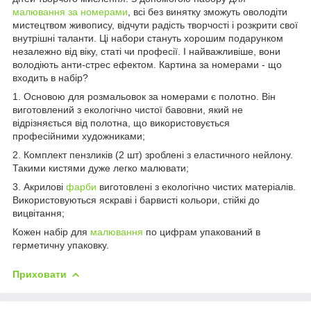
малювання за номерами
, всі без винятку зможуть оволодіти
мистецтвом живопису, відчути радість творчості і розкрити свої
внутрішні таланти. Ці набори стануть хорошим подарунком
незалежно від віку, статі чи професії. І найважливіше, вони
володіють анти-стрес ефектом. Картина за номерами - що
входить в набір?
1. Основою для розмальовок за номерами є полотно. Він
виготовлений з екологічно чистої бавовни, який не
відрізняється від полотна, що використовується
професійними художниками;
2. Комплект пензликів (2 шт) зроблені з еластичного нейлону.
Такими кистями дуже легко малювати;
3. Акрилові
фарби
виготовлені з екологічно чистих матеріалів.
Використовуються яскраві і барвисті кольори, стійкі до
вицвітання;
Кожен набір для
малювання
по цифрам упакований в
герметичну упаковку.
Приховати