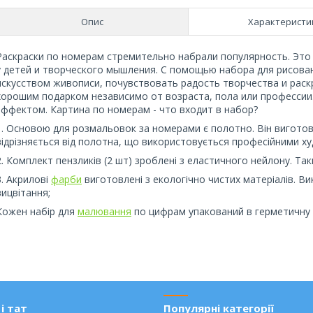
Опис
Характеристи
Раскраски по номерам стремительно набрали популярность. Это
у детей и творческого мышления. С помощью набора для рисован
искусством живописи, почувствовать радость творчества и раск
хорошим подарком независимо от возраста, пола или профессии
эффектом. Картина по номерам - что входит в набор?
1. Основою для розмальовок за номерами є полотно. Він виготовл
відрізняється від полотна, що використовується професійними х
2. Комплект пензликів (2 шт) зроблені з еластичного нейлону. Т
3. Акрилові
фарби
виготовлені з екологічно чистих матеріалів. Вик
вицвітання;
Кожен набір для
малювання
по цифрам упакований в герметичну 
і тат
Популярні категорії