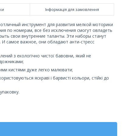
ки
Інформація для замовлення
 отличный инструмент для развития мелкой моторики
ия по номерам, все без исключения смогут овладеть
рыть свои внутренние таланты. Эти наборы станут
. И самое важное, они обладают анти-стресс
ений з екологічно чистої бавовни, який не
удожниками;
акими кистями дуже легко малювати;
ористовуються яскраві і барвисті кольори, стійкі до
упаковку.