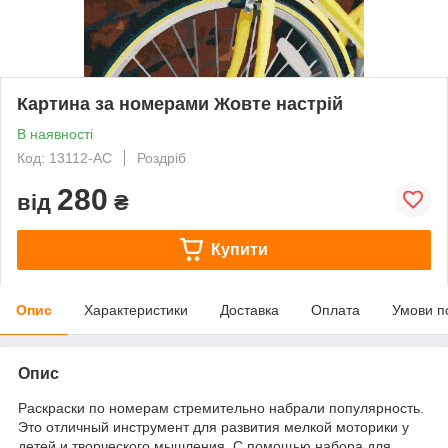
Картина за номерами Жовте настрій
В наявності
Код: 13112-AC
Роздріб
280
від
₴
Купити
Опис
Характеристики
Доставка
Оплата
Умови п
Опис
Раскраски по номерам стремительно набрали популярность.
Это отличный инструмент для развития мелкой моторики у
детей и творческого мышления. С помощью набора для