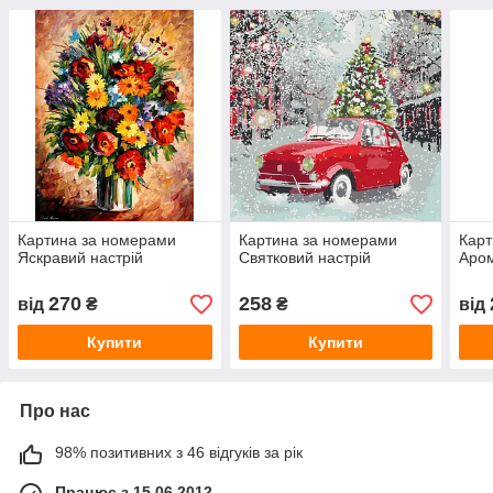
Картина за номерами
Картина за номерами
Карт
Яскравий настрій
Святковий настрій
Аро
270
258
від
₴
₴
від
Купити
Купити
Про нас
98% позитивних з 46 відгуків за рік
Працює з 15.06.2012