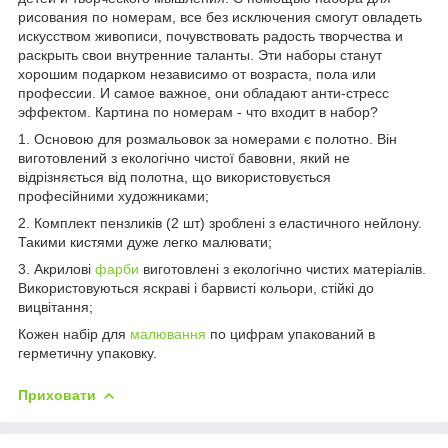
рисования по номерам, все без исключения смогут овладеть
искусством живописи, почувствовать радость творчества и
раскрыть свои внутренние таланты. Эти наборы станут
хорошим подарком независимо от возраста, пола или
профессии. И самое важное, они обладают анти-стресс
эффектом. Картина по номерам - что входит в набор?
1. Основою для розмальовок за номерами є полотно. Він
виготовлений з екологічно чистої бавовни, який не
відрізняється від полотна, що використовується
професійними художниками;
2. Комплект пензликів (2 шт) зроблені з еластичного нейлону.
Такими кистями дуже легко малювати;
3. Акрилові
фарби
виготовлені з екологічно чистих матеріалів.
Використовуються яскраві і барвисті кольори, стійкі до
вицвітання;
Кожен набір для
малювання
по цифрам упакований в
герметичну упаковку.
Приховати