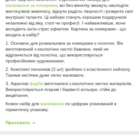
малювання за номерами
, всі без винятку зможуть оволодіти
мистецтвом живопису, відчути радість творчості і розкрити свої
внутрішні таланти. Ці набори стануть хорошим подарунком
незалежно від віку, статі чи професії. І найважливіше, вони
володіють анти-стрес ефектом. Картина за номерами - що
входить в набір?
1. Основою для розмальовок за номерами є полотно. Він
виготовлений з екологічно чистої бавовни, який не
відрізняється від полотна, що використовується
професійними художниками;
2. Комплект пензликів (2 шт) зроблені з еластичного нейлону.
Такими кистями дуже легко малювати;
3. Акрилові
фарби
виготовлені з екологічно чистих матеріалів.
Використовуються яскраві і барвисті кольори, стійкі до
вицвітання;
Кожен набір для
малювання
по цифрам упакований в
герметичну упаковку.
Приховати