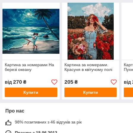
Картина за номерами На
Картина за номерами.
Карт
березі океану
Красуня в квітучому полі
Пухн
270
205
від
₴
₴
від
Купити
Купити
Про нас
98% позитивних з 46 відгуків за рік
Працює з 15.06.2012