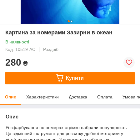
Картина за номерами Зазирни в океан
В наявності
Код: 10519-AC
Роздріб
280
₴
Купити
Опис
Характеристики
Доставка
Оплата
Умови п
Опис
Розфарбування по номерах стрімко набрали популярність.
Це відмінний інструмент для розвитку дрібної моторики у
дітей творчого мислення. З допомогою набору для