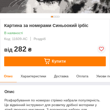
Картина за номерами Синьоокий ірбіс
В наявності
Код: 11609-AC
Роздріб
282
від
₴
Купити
Опис
Характеристики
Доставка
Оплата
Умови п
Опис
Розфарбування по номерах стрімко набрали популярність.
Це відмінний інструмент для розвитку дрібної моторики у
дітей творчого мислення. З допомогою набору для