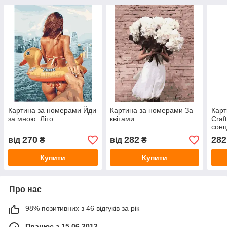
Картина за номерами Йди
Картина за номерами За
Карт
за мною. Літо
квітами
Craf
сон
270
282
282
від
₴
від
₴
Купити
Купити
Про нас
98% позитивних з 46 відгуків за рік
Працює з 15.06.2012