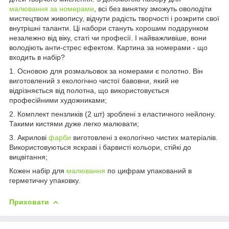
малювання за номерами
, всі без винятку зможуть оволодіти
мистецтвом живопису, відчути радість творчості і розкрити свої
внутрішні таланти. Ці набори стануть хорошим подарунком
незалежно від віку, статі чи професії. І найважливіше, вони
володіють анти-стрес ефектом. Картина за номерами - що
входить в набір?
1. Основою для розмальовок за номерами є полотно. Він
виготовлений з екологічно чистої бавовни, який не
відрізняється від полотна, що використовується
професійними художниками;
2. Комплект пензликів (2 шт) зроблені з еластичного нейлону.
Такими кистями дуже легко малювати;
3. Акрилові
фарби
виготовлені з екологічно чистих матеріалів.
Використовуються яскраві і барвисті кольори, стійкі до
вицвітання;
Кожен набір для
малювання
по цифрам упакований в
герметичну упаковку.
Приховати