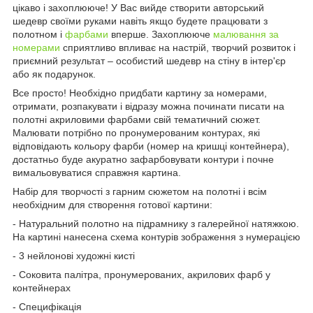
цікаво і захоплююче! У Вас вийде створити авторський
шедевр своїми руками навіть якщо будете працювати з
полотном і
фарбами
вперше. Захоплююче
малювання за
номерами
сприятливо впливає на настрій, творчий розвиток і
приємний результат – особистий шедевр на стіну в інтер'єр
або як подарунок.
Все просто! Необхідно придбати картину за номерами,
отримати, розпакувати і відразу можна починати писати на
полотні акриловими фарбами свій тематичний сюжет.
Малювати потрібно по пронумерованим контурах, які
відповідають кольору фарби (номер на кришці контейнера),
достатньо буде акуратно зафарбовувати контури і почне
вимальовуватися справжня картина.
Набір для творчості з гарним сюжетом на полотні і всім
необхідним для створення готової картини:
- Натуральний полотно на підрамнику з галерейної натяжкою.
На картині нанесена схема контурів зображення з нумерацією
- 3 нейлонові художні кисті
- Соковита палітра, пронумерованих, акрилових фарб у
контейнерах
- Специфікація