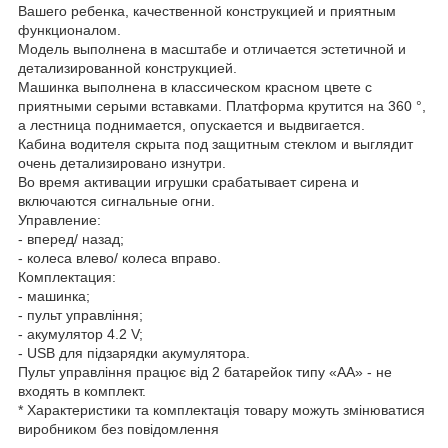
Вашего ребенка, качественной конструкцией и приятным
функционалом.
Модель выполнена в масштабе и отличается эстетичной и
детализированной конструкцией.
Машинка выполнена в классическом красном цвете с
приятными серыми вставками. Платформа крутится на 360 °,
а лестница поднимается, опускается и выдвигается.
Кабина водителя скрыта под защитным стеклом и выглядит
очень детализировано изнутри.
Во время активации игрушки срабатывает сирена и
включаются сигнальные огни.
Управление:
- вперед/ назад;
- колеса влево/ колеса вправо.
Комплектация:
- машинка;
- пульт управління;
- акумулятор 4.2 V;
- USB для підзарядки акумулятора.
Пульт управління працює від 2 батарейок типу «АА» - не
входять в комплект.
* Характеристики та комплектація товару можуть змінюватися
виробником без повідомлення