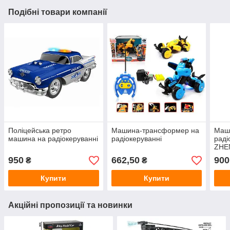
Подібні товари компанії
Поліцейська ретро
Машина-трансформер на
Маш
машина на радіокеруванні
радіокеруванні
раді
ZHE
Drift
950
662,50
900
₴
₴
Купити
Купити
Акційні пропозиції та новинки