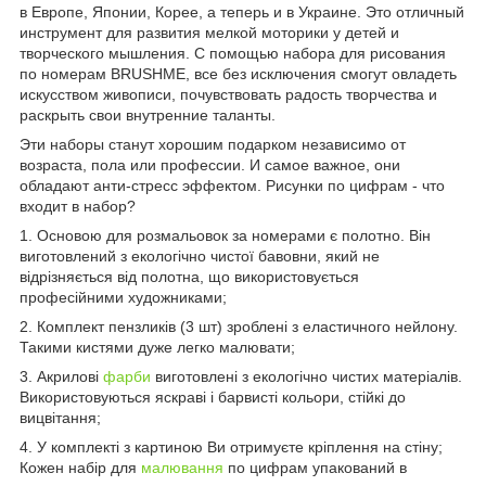
в Европе, Японии, Корее, а теперь и в Украине. Это отличный
инструмент для развития мелкой моторики у детей и
творческого мышления. С помощью набора для рисования
по номерам BRUSHME, все без исключения смогут овладеть
искусством живописи, почувствовать радость творчества и
раскрыть свои внутренние таланты.
Эти наборы станут хорошим подарком независимо от
возраста, пола или профессии. И самое важное, они
обладают анти-стресс эффектом. Рисунки по цифрам - что
входит в набор?
1. Основою для розмальовок за номерами є полотно. Він
виготовлений з екологічно чистої бавовни, який не
відрізняється від полотна, що використовується
професійними художниками;
2. Комплект пензликів (3 шт) зроблені з еластичного нейлону.
Такими кистями дуже легко малювати;
3. Акрилові
фарби
виготовлені з екологічно чистих матеріалів.
Використовуються яскраві і барвисті кольори, стійкі до
вицвітання;
4. У комплекті з картиною Ви отримуєте кріплення на стіну;
Кожен набір для
малювання
по цифрам упакований в