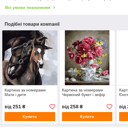
Всі умови повернення
Подібні товари компанії
Картина за номерами
Картина за номерами
Карт
Мати і дитя
Червоний букет і зефір
Єнот
251
258
від
₴
від
₴
від
Купити
Купити