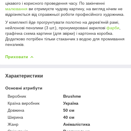
цікавого і корисного проведення часу. По закінченні
малювання
ви отримуєте чудову картину, на вигляд нічим не
відрізняється від справжньої роботи професійного художника.
У комплекті йде прогрунтувати полотно на дерев'яній рамі,
нейлонові пензлики (3 шт.), пронумеровані акрилові
фарби
,
графічна схема картини (для звірки) і картонна коробка.
Додатково потрібен тільки стаканчик з водою для промивання
пензликів.
Приховати
Характеристики
Основні атрибути
Виробник
Brushme
Країна виробник
Україна
Довжина
50 см
Ширина
40 см
Жанр
Анімалістика