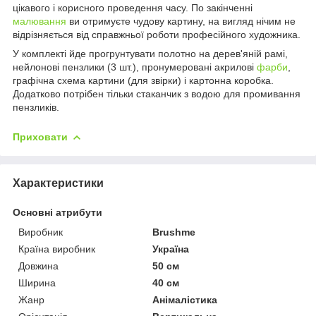
цікавого і корисного проведення часу. По закінченні
малювання
ви отримуєте чудову картину, на вигляд нічим не
відрізняється від справжньої роботи професійного художника.
У комплекті йде прогрунтувати полотно на дерев'яній рамі,
нейлонові пензлики (3 шт.), пронумеровані акрилові
фарби
,
графічна схема картини (для звірки) і картонна коробка.
Додатково потрібен тільки стаканчик з водою для промивання
пензликів.
Приховати
Характеристики
Основні атрибути
Виробник
Brushme
Країна виробник
Україна
Довжина
50 см
Ширина
40 см
Жанр
Анімалістика