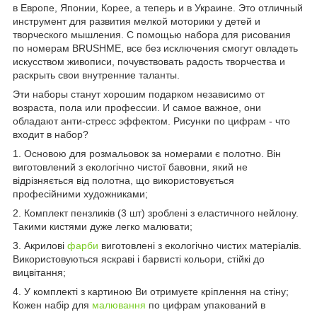
в Европе, Японии, Корее, а теперь и в Украине. Это отличный
инструмент для развития мелкой моторики у детей и
творческого мышления. С помощью набора для рисования
по номерам BRUSHME, все без исключения смогут овладеть
искусством живописи, почувствовать радость творчества и
раскрыть свои внутренние таланты.
Эти наборы станут хорошим подарком независимо от
возраста, пола или профессии. И самое важное, они
обладают анти-стресс эффектом. Рисунки по цифрам - что
входит в набор?
1. Основою для розмальовок за номерами є полотно. Він
виготовлений з екологічно чистої бавовни, який не
відрізняється від полотна, що використовується
професійними художниками;
2. Комплект пензликів (3 шт) зроблені з еластичного нейлону.
Такими кистями дуже легко малювати;
3. Акрилові
фарби
виготовлені з екологічно чистих матеріалів.
Використовуються яскраві і барвисті кольори, стійкі до
вицвітання;
4. У комплекті з картиною Ви отримуєте кріплення на стіну;
Кожен набір для
малювання
по цифрам упакований в