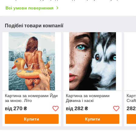
Всі умови повернення
Подібні товари компанії
Картина за номерами Йди
Картина за номерами
Карт
за мною. Літо
Дівчина і хаскі
Craf
270
282
282
від
₴
від
₴
Купити
Купити