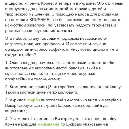
в Европе, Японии, Корее, а теперь и в Украине. Это отличный
инструмент для развития мелкой моторики у детей и
творческого мышления. С помощью набора для рисования
по номерам BRUSHME, все без исключения смогут овладеть
искусством живописи, почувствовать радость творчества и
раскрыть свои внутренние таланты.
Эти наборы станут хорошим подарком независимо от
возраста, пола или профессии. И самое важное, они
обладают анти-стресс эффектом. Рисунки по цифрам - что
входит в набор?
1. Основою для розмальовок за номерами є полотно. Він
виготовлений з екологічно чистої бавовни, який не
відрізняється від полотна, що використовується
професійними художниками;
2. Комплект пензликів (3 шт) зроблені з еластичного нейлону.
Такими кистями дуже легко малювати;
3. Акрилові
фарби
виготовлені з екологічно чистих матеріалів.
Використовуються яскраві і барвисті кольори, стійкі до
вицвітання;
4. У комплекті з картиною Ви отримуєте кріплення на стіну;
Кожен набір для
малювання
по цифрам упакований в