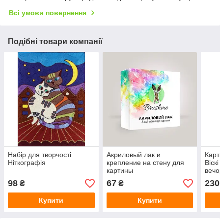
Всі умови повернення
Подібні товари компанії
Набір для творчості
Акриловый лак и
Карт
Ніткографія
крепление на стену для
Віск
картины
вечо
98
67
230
₴
₴
Купити
Купити