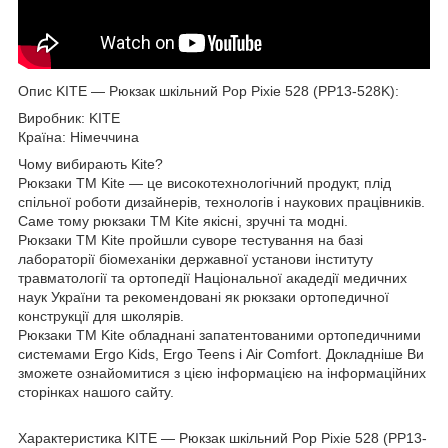
Опис KITE ― Рюкзак шкільний Pop Pixie 528 (PP13-528K):
Виробник: KITE
Країна: Німеччина
Чому вибирають Kite?
Рюкзаки ТМ Kite — це високотехнологічний продукт, плід
спільної роботи дизайнерів, технологів і наукових працівників.
Саме тому рюкзаки ТМ Kite якісні, зручні та модні.
Рюкзаки ТМ Kite пройшли суворе тестування на базі
лабораторії біомеханіки державної установи інституту
травматології та ортопедії Національної акадедії медичних
наук України та рекомендовані як рюкзаки ортопедичної
конструкції для школярів.
Рюкзаки TM Kite обладнані запатентованими ортопедичними
системами Ergo Kids, Ergo Teens і Air Comfort. Докладніше Ви
зможете ознайомитися з цією інформацією на інформаційних
сторінках нашого сайту.
Характеристика KITE ― Рюкзак шкільний Pop Pixie 528 (PP13-