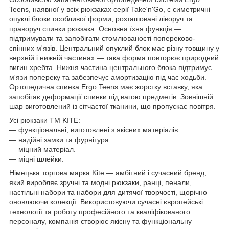
Teens, наявної у всіх рюкзаках серії Take'n'Go, є симетричні
опуклі блоки особливої форми, розташовані ліворуч та
праворуч спинки рюкзака. Основна їхня функція —
підтримувати та запобігати стомлюваності попереково-
спінних м'язів. Центральний опуклий блок має різну товщину у
верхній і нижній частинах — така форма повторює природний
вигин хребта. Нижня частина центрального блока підтримує
м'язи попереку та забезпечує амортизацію під час ходьби.
Ортопедична спинка Ergo Teens має жорстку вставку, яка
запобігає деформації спинки під вагою предметів. Зовнішній
шар виготовлений із сітчастої тканини, що пропускає повітря.
Усі рюкзаки TM KITE:
― функціональні, виготовлені з якісних матеріалів.
― надійні замки та фурнітура.
― міцний матеріал.
― міцні шлейки.
Німецька торгова марка Kite — амбітний і сучасний бренд,
який виробляє зручні та модні рюкзаки, ранці, пенали,
настільні набори та набори для дитячої творчості, щорічно
оновлюючи колекції. Використовуючи сучасні європейські
технології та роботу професійного та кваліфікованого
персоналу, компанія створює якісну та функціональну