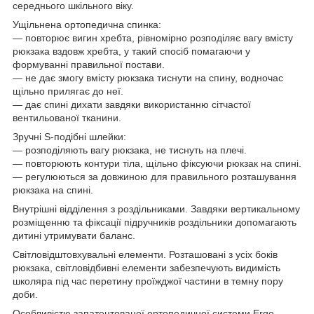
середнього шкільного віку.
Ущільнена ортопедична спинка:
― повторює вигин хребта, рівномірно розподіляє вагу вмісту
рюкзака вздовж хребта, у такий спосіб помагаючи у
формуванні правильної постави.
― не дає змогу вмісту рюкзака тиснути на спину, водночас
щільно прилягає до неї.
― дає спині дихати завдяки використанню сітчастої
вентильованої тканини.
Зручні S-подібні шлейки:
― розподіляють вагу рюкзака, не тиснуть на плечі.
― повторюють контури тіла, щільно фіксуючи рюкзак на спині.
― регулюються за довжиною для правильного розташування
рюкзака на спині.
Внутрішні відділення з роздільниками. Завдяки вертикальному
розміщенню та фіксації підручників роздільники допомагають
дитині утримувати баланс.
Світловідштовхувальні елементи. Розташовані з усіх боків
рюкзака, світловідбивні елементи забезпечують видимість
школяра під час перетину проїжджої частини в темну пору
доби.
Особливістю запатентованої ортопедичної системи Ergo