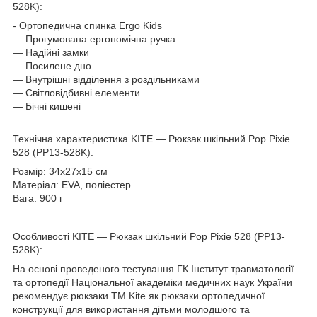
528K):
- Ортопедична спинка Ergo Kids
― Прогумована ергономічна ручка
― Надійні замки
― Посилене дно
― Внутрішні відділення з роздільниками
― Світловідбивні елементи
― Бічні кишені
Технічна характеристика KITE — Рюкзак шкільний Pop Pixie
528 (PP13-528K):
Розмір: 34х27х15 см
Матеріал: EVA, поліестер
Вага: 900 г
Особливості KITE — Рюкзак шкільний Pop Pixie 528 (PP13-
528K):
На основі проведеного тестування ГК Інститут травматології
та ортопедії Національної академіки медичних наук України
рекомендує рюкзаки ТМ Kite як рюкзаки ортопедичної
конструкції для використання дітьми молодшого та