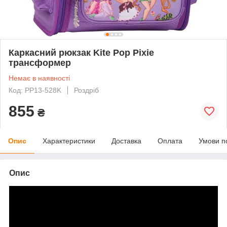
Каркасний рюкзак Kite Pop Pixie
трансформер
Немає в наявності
Код: PP13-528K
Роздріб
855
₴
Опис
Характеристики
Доставка
Оплата
Умови п
Опис