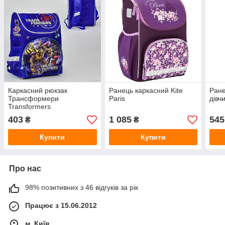
Каркасний рюкзак
Ранець каркасний Kite
Ране
Трансформери
Paris
дівч
Transformers
403
1 085
545
₴
₴
Купити
Купити
Про нас
98% позитивних з 46 відгуків за рік
Працює з 15.06.2012
м. Київ