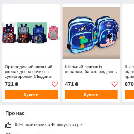
Ортопедичний шкільний
Шкільний рюкзак із
Шкіл
рюкзак для хлопчиків із
пеналом, багато відділень
підл
супергероями (Людина-
при
павук, Залізна людина,
721
471
670
₴
₴
Капітан Америка)
Купити
Купити
Про нас
98% позитивних з 46 відгуків за рік