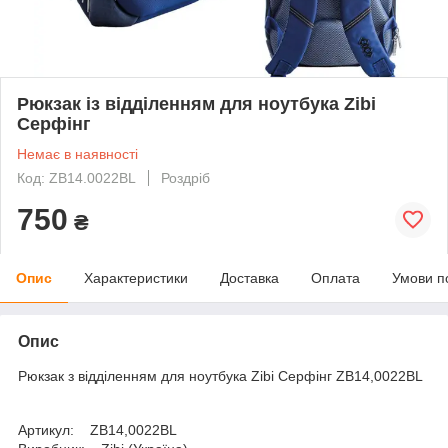
Рюкзак із відділенням для ноутбука Zibi
Серфінг
Немає в наявності
Код: ZB14.0022BL
Роздріб
750
₴
Опис
Характеристики
Доставка
Оплата
Умови п
Опис
Рюкзак з відділенням для ноутбука Zibi Серфінг ZB14,0022BL
Артикул: ZB14,0022BL