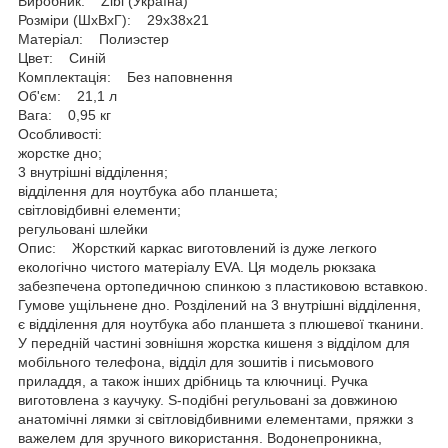
Виробник: Zibi (Україна)
Розміри (ШхВхГ): 29х38х21
Матеріал: Полиэстер
Цвет: Синій
Комплектація: Без наповнення
Об'єм: 21,1 л
Вага: 0,95 кг
Особливості:
жорстке дно;
3 внутрішні відділення;
відділення для ноутбука або планшета;
світловідбивні елементи;
регульовані шлейки
Опис: Жорсткий каркас виготовлений із дуже легкого
екологічно чистого матеріалу EVA. Ця модель рюкзака
забезпечена ортопедичною спинкою з пластиковою вставкою.
Гумове ущільнене дно. Розділений на 3 внутрішні відділення,
є відділення для ноутбука або планшета з плюшевої тканини.
У передній частині зовнішня жорстка кишеня з відділом для
мобільного телефона, відділ для зошитів і письмового
приладдя, а також інших дрібниць та ключниці. Ручка
виготовлена з каучуку. S-подібні регульовані за довжиною
анатомічні лямки зі світловідбивними елементами, пряжки з
важелем для зручного використання. Водонепроникна,