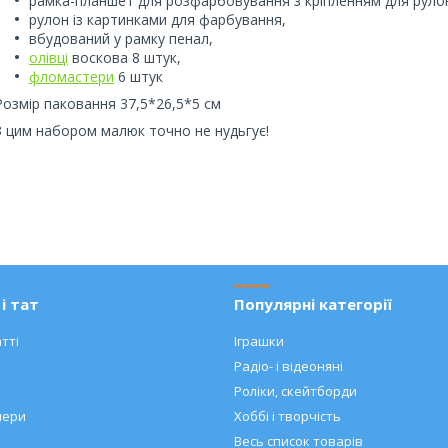
рамка-планшет для розфарбовування з кріпленням для руло
рулон із картинками для фарбування,
вбудований у рамку пенал,
олівці
воскова 8 штук,
фломастери
6 штук
Розмір паковання 37,5*26,5*5 см
З цим набором малюк точно не нудьгує!
і тат
Популярні категорії
тті
Іграшки
Радіо- і відеоняні
Роліки, скейтборди
нери
Хоббі і творчість
Весь список товарів