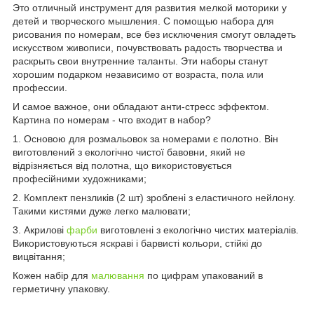
Это отличный инструмент для развития мелкой моторики у
детей и творческого мышления. С помощью набора для
рисования по номерам, все без исключения смогут овладеть
искусством живописи, почувствовать радость творчества и
раскрыть свои внутренние таланты. Эти наборы станут
хорошим подарком независимо от возраста, пола или
профессии.
И самое важное, они обладают анти-стресс эффектом.
Картина по номерам - что входит в набор?
1. Основою для розмальовок за номерами є полотно. Він
виготовлений з екологічно чистої бавовни, який не
відрізняється від полотна, що використовується
професійними художниками;
2. Комплект пензликів (2 шт) зроблені з еластичного нейлону.
Такими кистями дуже легко малювати;
3. Акрилові
фарби
виготовлені з екологічно чистих матеріалів.
Використовуються яскраві і барвисті кольори, стійкі до
вицвітання;
Кожен набір для
малювання
по цифрам упакований в
герметичну упаковку.