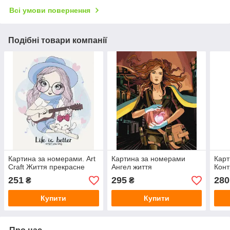
Всі умови повернення
Подібні товари компанії
Картина за номерами. Art
Картина за номерами
Карт
Craft Життя прекрасне
Ангел життя
Конт
251
295
280
₴
₴
Купити
Купити