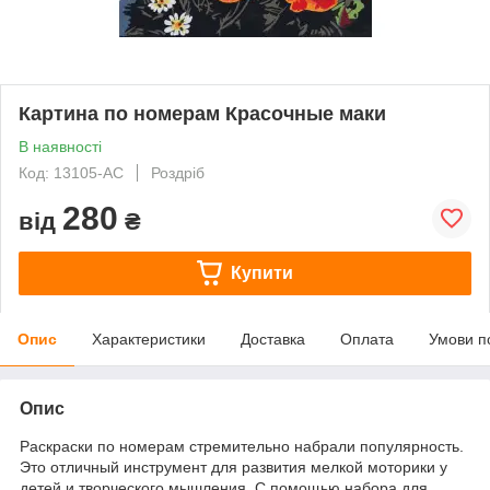
Картина по номерам Красочные маки
В наявності
Код: 13105-AC
Роздріб
280
від
₴
Купити
Опис
Характеристики
Доставка
Оплата
Умови п
Опис
Раскраски по номерам стремительно набрали популярность.
Это отличный инструмент для развития мелкой моторики у
детей и творческого мышления. С помощью набора для