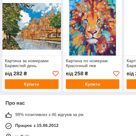
Картина за номерами
Картина по номерам
Карт
Барвистий день
Красочный лев
Барв
282
258
від
₴
від
₴
від
Купити
Купити
Про нас
98% позитивних з 46 відгуків за рік
Працює з 15.06.2012