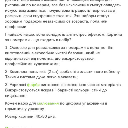
рисования по номерам, все без исключения смогут овладеть
искусством живописи, почувствовать радость творчества и
раскрыть свои внутренние таланты. Эти наборы станут
хорошим подарком независимо от возраста, пола или
профессии.
І найважливіше, вони володіють анти-стрес ефектом. Картина
за номерами - що входить в набір?
1. Основою для розмальовок за номерами є полотно. Він
виготовлений з екологічно чистої бавовни, який не
відрізняється від полотна, що використовується
професійними художниками;
2. Комплект пензликів (2 шт) зроблені з еластичного нейлону.
Такими кистями дуже легко малювати;
3. Акрилові
фарби
виготовлені з екологічно чистих матеріалів.
Використовуються яскраві і барвисті кольори, стійкі до
вицвітання;
Кожен набір для
малювання
по цифрам упакований в
герметичну упаковку.
Розмір картини: 40х50 див.