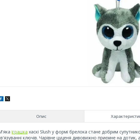
Опис
Характеристи
М'яка
іграшка
хаскі Slush у формі брелока стане добрим супутник
зв'язуванні ключів. Чарівне цуценя дивовижно приємне на дотик, а