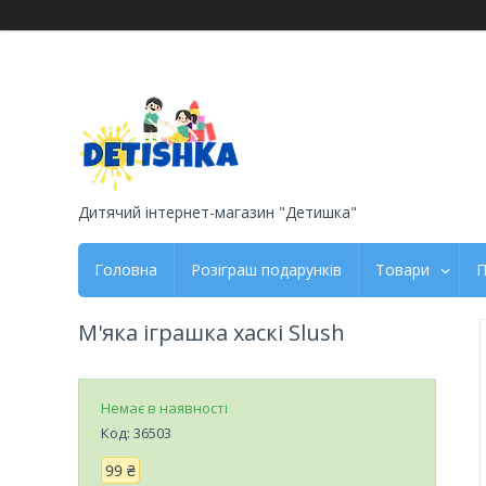
Дитячий інтернет-магазин "Детишка"
Головна
Розіграш подарунків
Товари
П
М'яка іграшка хаскі Slush
Немає в наявності
Код:
36503
99 ₴