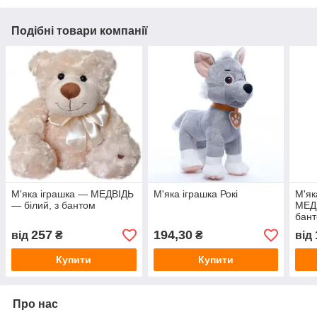
Подібні товари компанії
М'яка іграшка — МЕДВІДЬ
М'яка іграшка Рокі
М'як
— білий, з бантом
МЕД
бан
257
194,30
від
₴
₴
від
Купити
Купити
Про нас