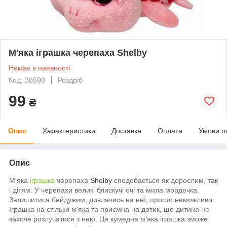
М'яка іграшка черепаха Shelby
Немає в наявності
Код: 36590
Роздріб
99
₴
Опис
Характеристики
Доставка
Оплата
Умови п
Опис
М'яка
іграшка
черепаха
Shelby
сподобається як дорослим, так
і дітям. У черепахи великі блискучі очі та мила мордочка.
Залишитися байдужим, дивлячись на неї, просто неможливо.
Іграшка на стільки м'яка та приємна на дотик, що дитина не
захоче розлучатися з нею. Ця кумедна м'яка іграшка зможе