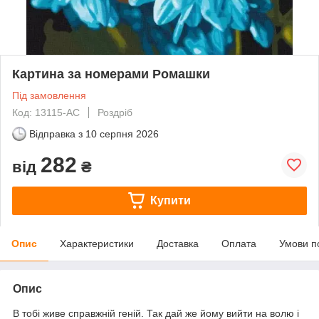
Картина за номерами Ромашки
Під замовлення
Код: 13115-AC
Роздріб
Відправка з
10 серпня 2026
282
від
₴
Купити
Опис
Характеристики
Доставка
Оплата
Умови п
Опис
В тобі живе справжній геній. Так дай же йому вийти на волю і