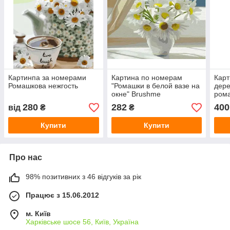
Картинпа за номерами
Картина по номерам
Карт
Ромашкова нежгость
"Ромашки в белой вазе на
дере
окне" Brushme
ром
280
282
400
від
₴
₴
Купити
Купити
Про нас
98% позитивних з 46 відгуків за рік
Працює з 15.06.2012
м. Київ
Харківське шосе 56, Київ, Україна