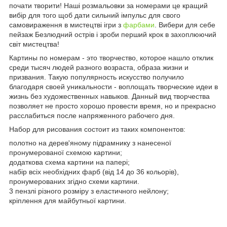
почати творити! Наші розмальовки за номерами це кращий
вибір для того щоб дати сильний імпульс для свого
самовираження в мистецтві ігри з
фарбами
. Вибери для себе
пейзаж Безлюдний острів і зроби перший крок в захоплюючий
світ мистецтва!
Картины по номерам - это творчество, которое нашло отклик
среди тысяч людей разного возраста, образа жизни и
призвания. Такую популярность искусство получило
благодаря своей уникальности - воплощать творческие идеи в
жизнь без художественных навыков. Данный вид творчества
позволяет не просто хорошо провести время, но и прекрасно
расслабиться после напряженного рабочего дня.
Набор для рисования состоит из таких компонентов:
полотно на дерев'яному підрамнику з нанесеної
пронумерованої схемою картини;
додаткова схема картини на папері;
набір всіх необхідних фарб (від 14 до 36 кольорів),
пронумерованих згідно схеми картини.
3 пензлі різного розміру з еластичного нейлону;
кріплення для майбутньої картини.