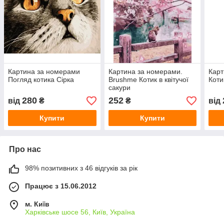
Картина за номерами
Картина за номерами.
Карт
Погляд котика Сірка
Brushme Котик в квітучої
Коти
сакури
280
252
від
₴
₴
від
Купити
Купити
Про нас
98% позитивних з 46 відгуків за рік
Працює з 15.06.2012
м. Київ
Харківське шосе 56, Київ, Україна