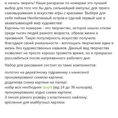
и начать творить! Наши раскраски по номерам это лучший
выбор для того что бы дать сильнейший импульс для твоего
самовыражения в искусстве игры с красками. Выбери для
себя пейзаж Необитаемый остров и сделай первый шаг в
захватывающий мир художества!
Картины по номерам - это творчество, которое нашло отклик
среди тысяч людей разного возраста, образа жизни и
призвания. Такую популярность искусство получило
благодаря своей уникальности - воплощать творческие идеи в
жизнь без художественных навыков. Данный вид творчества
позволяет не просто хорошо провести время, но и прекрасно
расслабиться после напряженного рабочего дня.
Набор для рисования состоит из таких компонентов:
полотно на дерев'яному підрамнику з нанесеної
пронумерованої схемою картини;
додаткова схема картини на папері;
набір всіх необхідних
фарб
(від 14 до 36 кольорів),
пронумерованих згідно схеми картини.
3 пензлі різного розміру з еластичного нейлону;
кріплення для майбутньої картини.