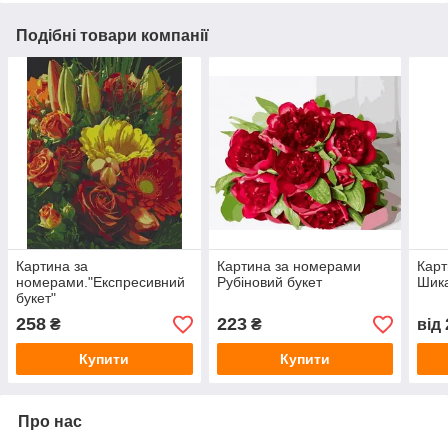
Подібні товари компанії
Картина за
Картина за номерами
Карт
номерами."Експресивний
Рубіновий букет
Шика
букет"
258
223
₴
₴
від
Купити
Купити
Про нас