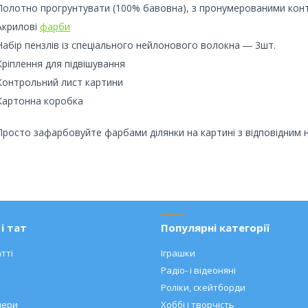
Полотно прогрунтувати (100% бавовна), з пронумерованими конту
Акрилові
фарби
Набір пензлів із спеціального нейлонового волокна ― 3шт.
Кріплення для підвішування
Контрольний лист картини
Картонна коробка
Просто зафарбовуйте фарбами ділянки на картині з відповідним 
і тат
Популярні категорії
тті
Іграшки
Радіо- і відеоняні
Роліки, скейтборди
нери
Хоббі і творчість