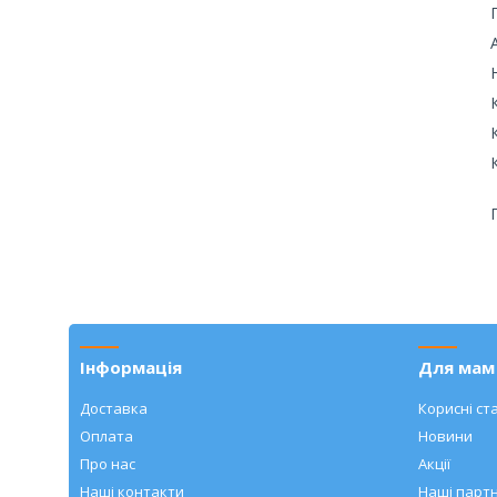
Інформація
Для мам 
Доставка
Корисні ста
Оплата
Новини
Про нас
Акції
Наші контакти
Наші парт