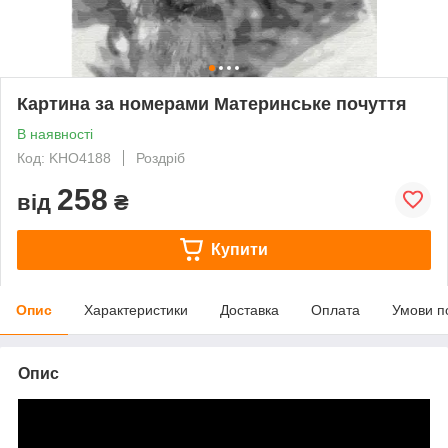
Картина за номерами Материнське почуття
В наявності
Код: KHO4188
Роздріб
258
від
₴
Купити
Опис
Характеристики
Доставка
Оплата
Умови п
Опис