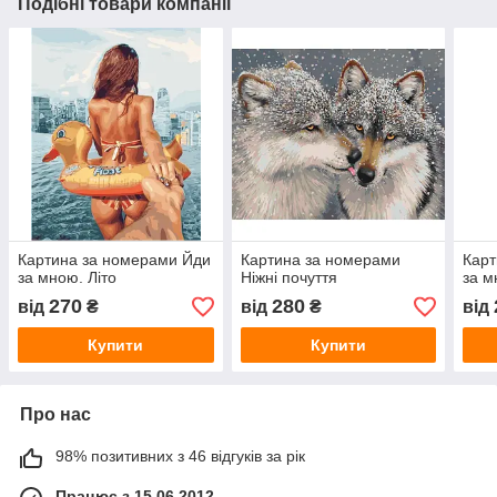
Подібні товари компанії
Картина за номерами Йди
Картина за номерами
Карт
за мною. Літо
Ніжні почуття
за м
270
280
від
₴
від
₴
від
Купити
Купити
Про нас
98% позитивних з 46 відгуків за рік
Працює з 15.06.2012