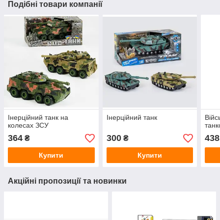
Подібні товари компанії
Інерційний танк на
Інерційний танк
Війс
колесах ЗСУ
танк
364
300
438
₴
₴
Купити
Купити
Акційні пропозиції та новинки