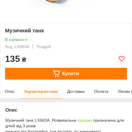
Музичний танк
В наявності
Код: LX663A
Роздріб
135
₴
Купити
Опис
Характеристики
Доставка
Оплата
Умови 
Опис
Музичний танк LX663A. Розвивальна
іграшка
призначена для
дітей від 3 років
працює від батарейок. (не входять до комплекту)