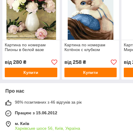
Картина по номерам
Картина по номерам
Карт
Пионы в белой вазе
Котёнок с клубком
Мирс
280
258
від
₴
від
₴
від
Купити
Купити
Про нас
98% позитивних з 46 відгуків за рік
Працює з 15.06.2012
м. Київ
Харківське шосе 56, Київ, Україна