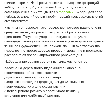
почати творити! Наші розмальовки за номерами це кращий
вибір для того щоб дати сильний імпульс для свого
самовираження в мистецтві ігри з
фарбами
. Вибери для себе
пейзаж Безлюдний острів і зроби перший крок в захоплюючий
світ мистецтва!
Картины по номерам - это творчество, которое нашло отклик
среди тысяч людей разного возраста, образа жизни и
призвания. Такую популярность искусство получило
благодаря своей уникальности - воплощать творческие идеи в
жизнь без художественных навыков. Данный вид творчества
позволяет не просто хорошо провести время, но и прекрасно
расслабиться после напряженного рабочего дня.
Набор для рисования состоит из таких компонентов:
полотно на дерев'яному підрамнику з нанесеної
пронумерованої схемою картини;
додаткова схема картини на папері;
набір всіх необхідних фарб (від 14 до 36 кольорів),
пронумерованих згідно схеми картини.
3 пензлі різного розміру з еластичного нейлону;
кріплення для майбутньої картини.