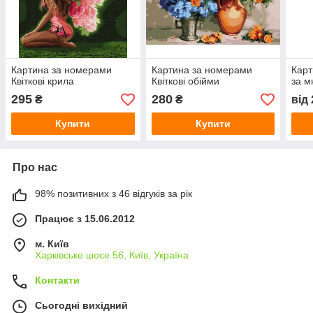
Картина за номерами
Картина за номерами
Карт
Квіткові крила
Квіткові обійми
за м
295
280
₴
₴
від
Купити
Купити
Про нас
98% позитивних з 46 відгуків за рік
Працює з 15.06.2012
м. Київ
Харківське шосе 56, Київ, Україна
Контакти
Сьогодні вихідний