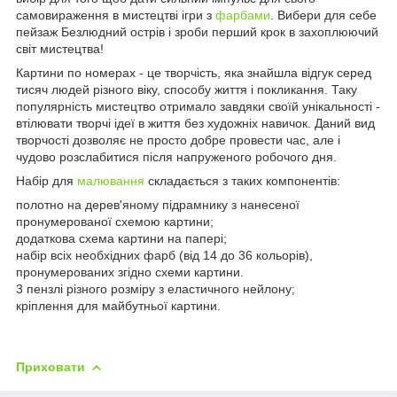
самовираження в мистецтві ігри з
фарбами
. Вибери для себе
пейзаж Безлюдний острів і зроби перший крок в захоплюючий
світ мистецтва!
Картини по номерах - це творчість, яка знайшла відгук серед
тисяч людей різного віку, способу життя і покликання. Таку
популярність мистецтво отримало завдяки своїй унікальності -
втілювати творчі ідеї в життя без художніх навичок. Даний вид
творчості дозволяє не просто добре провести час, але і
чудово розслабитися після напруженого робочого дня.
Набір для
малювання
складається з таких компонентів:
полотно на дерев'яному підрамнику з нанесеної
пронумерованої схемою картини;
додаткова схема картини на папері;
набір всіх необхідних фарб (від 14 до 36 кольорів),
пронумерованих згідно схеми картини.
3 пензлі різного розміру з еластичного нейлону;
кріплення для майбутньої картини.
Приховати