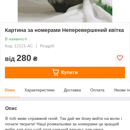
Картина за номерами Неперевершений квітка
В наявності
Код: 12121-AC
Роздріб
280
від
₴
Купити
Опис
Характеристики
Доставка
Оплата
Умови п
Опис
В тобі живе справжній геній. Так дай же йому вийти на волю і
почати творити! Наші розмальовки за номерами це кращий
вибір для того щоб дати сильний імпульс для свого