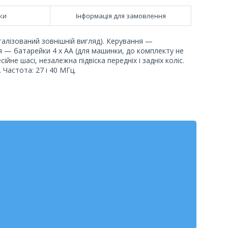
ки
Інформація для замовлення
талізований зовнішній вигляд). Керування —
 — батарейки 4 х АА (для машинки, до комплекту не
ійне шасі, незалежна підвіска передніх і задніх коліс.
. Частота: 27 і 40 МГц.