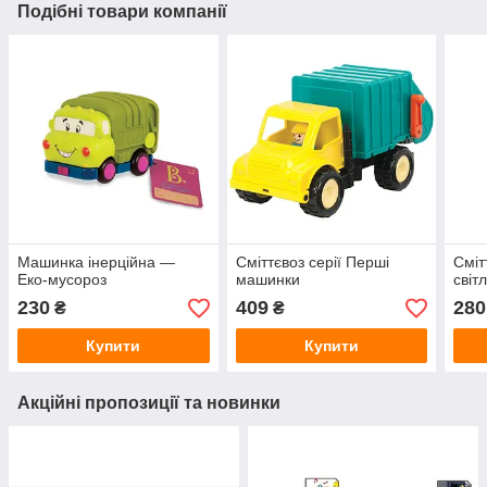
Подібні товари компанії
Машинка інерційна —
Сміттєвоз серії Перші
Сміт
Еко-мусороз
машинки
світ
230
409
280
₴
₴
Купити
Купити
Акційні пропозиції та новинки