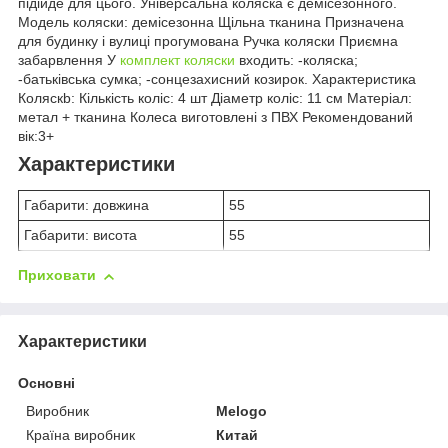
підійде для цього. Універсальна коляска є демісезонного.
Модель коляски: демісезонна Щільна тканина Призначена
для будинку і вулиці прогумована Ручка коляски Приємна
забарвлення У
комплект коляски
входить: -коляска;
-батьківська сумка; -сонцезахисний козирок. Характеристика
Коляскb: Кількість коліс: 4 шт Діаметр коліс: 11 см Матеріал:
метал + тканина Колеса виготовлені з ПВХ Рекомендований
вік:3+
Характеристики
Габарити: довжина
55
Габарити: висота
55
Приховати
Характеристики
Основні
Виробник
Melogo
Країна виробник
Китай