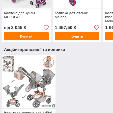
Коляска для куклы
Коляска для ляльок
Коля
MELOGO
Melogo
клас
Mel
2 045
1 457,50
1 6
від
₴
₴
Купити
Купити
Акційні пропозиції та новинки
Іграшкова коляска для двійні