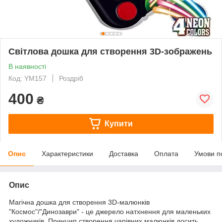
Світлова дошка для створення 3D-зображень
В наявності
Код: YM157
Роздріб
400
₴
Купити
Опис
Характеристики
Доставка
Оплата
Умови п
Опис
Магічна дошка для створення 3D-малюнків
"Космос"/"Динозаври" - це джерело натхнення для маленьких
художників
.
Принцип створення чарівних малюнків досить