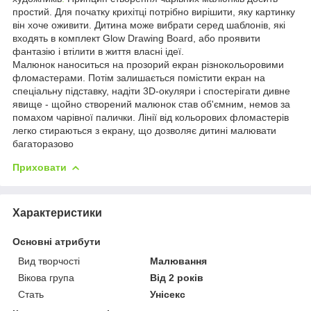
простий. Для початку крихітці потрібно вирішити, яку картинку
він хоче оживити. Дитина може вибрати серед шаблонів, які
входять в комплект Glow Drawing Board, або проявити
фантазію і втілити в життя власні ідеї.
Малюнок наноситься на прозорий екран різнокольоровими
фломастерами. Потім залишається помістити екран на
спеціальну підставку, надіти 3D-окуляри і спостерігати дивне
явище - щойно створений малюнок став об'ємним, немов за
помахом чарівної палички. Лінії від кольорових фломастерів
легко стираються з екрану, що дозволяє дитині малювати
багаторазово
Приховати
Характеристики
Основні атрибути
Вид творчості
Малювання
Вікова група
Від 2 років
Стать
Унісекс