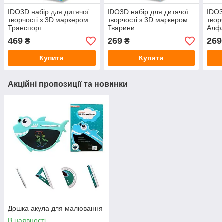
IDO3D набір для дитячої
IDO3D набір для дитячої
IDO3
творчості з 3D маркером
творчості з 3D маркером
твор
Транспорт
Тварини
Алфа
469
269
269
₴
₴
Купити
Купити
Акційні пропозиції та новинки
Дошка акула для малювання
В наявності